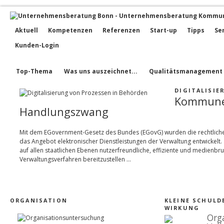
Aktuell
Kompetenzen
Referenzen
Start-up
Tipps
Se
Kunden-Login
Top-Thema
Was uns auszeichnet...
Qualitätsmanagement
DIGITALISIE
Kommune
Handlungszwang
Mit dem EGovernment-Gesetz des Bundes (EGovG) wurden die rechtlich
das Angebot elektronischer Dienstleistungen der Verwaltung entwickelt. Z
auf allen staatlichen Ebenen nutzerfreundliche, effiziente und medienbru
Verwaltungsverfahren bereitzustellen …
ORGANISATION
KLEINE SCHULDE
IRKUNG
Org