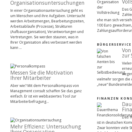
Vol
Organisationsuntersuchungen
Das G
In einer Organisationsuntersuchung geht es
Zahler
um Menschen und ihre Aufgaben. Untersucht
ehe man sich versieht
werden Arbeitsmengen, Bearbeitungszeiten,
100 Euro gewachsen
Arbeitsabläufe (Prozesse), Strukturen
Zahlungsaufforderun
(Aufbauorganisation), Verantwortungen und
Vertretungen. Sie werden staunen, was in
Ihrer Organisation alles verbessert werden
BÜRGERSERVICE
kann …
Von 
zur
Vieler
erneu
Messen Sie die Motivation
wegen
Ihrer Mitarbeiter
vielmehr sorgen die
„neue“ Bundesmelde
Aber wie? Mit dem Personalkompass von
Management consult schaffen Sie das ganz
einfach. Er ist ein webbasiertes Tool zur
FINANZEN KONS
Mitarbeiterbefragung…
Dau
Fin
Das T
ist in deutschen Kom
Mehr Effizienz: Untersuchung
Zwar konnten viele St
Ihrer Organisation