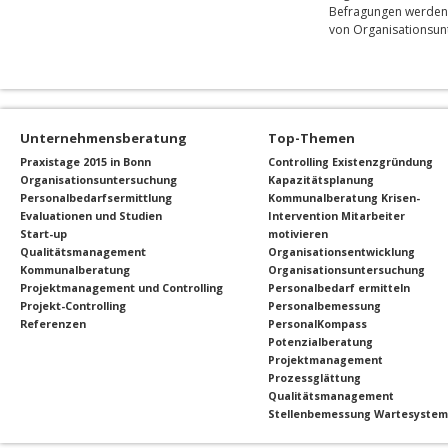
Befragungen werden
von Organisationsun
Unternehmensberatung
Top-Themen
Praxistage 2015 in Bonn
Controlling
Existenzgründung
Organisationsuntersuchung
Kapazitätsplanung
Personalbedarfsermittlung
Kommunalberatung
Krisen-
Evaluationen und Studien
Intervention
Mitarbeiter
Start-up
motivieren
Qualitätsmanagement
Organisationsentwicklung
Kommunalberatung
Organisationsuntersuchung
Projektmanagement und Controlling
Personalbedarf ermitteln
Projekt-Controlling
Personalbemessung
Referenzen
PersonalKompass
Potenzialberatung
Projektmanagement
Prozessglättung
Qualitätsmanagement
Stellenbemessung
Wartesyste