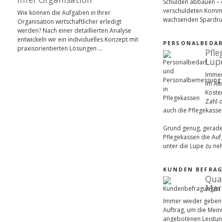
Schulden abbauen – 
verschuldeten Komm
Wie können die Aufgaben in Ihrer
wachsenden Spardr
Organisation wirtschaftlicher erledigt
werden? Nach einer detaillierten Analyse
entwickeln wir ein individuelles Konzept mit
PERSONALBEDAR
praxisorientierten Lösungen …
Pfle
Lup
Immer
im Alt
Kosten
Zahl 
auch die Pflegekasse
Grund genug, gerade
Pflegekassen die Au
unter die Lupe zu n
KUNDEN BEFRA
Qua
Mar
Immer wieder geben
Auftrag, um die Mei
angebotenen Leistung