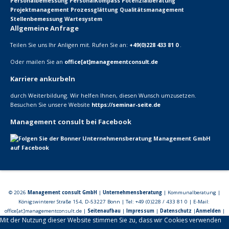
Personalbemessung
PersonalKompass
Potenzialberatung
Projektmanagement
Prozessglättung
Qualitätsmanagement
Stellenbemessung
Wartesystem
Allgemeine Anfrage
Teilen Sie uns Ihr Anligen mit. Rufen Sie an:
+49(0)228 433 81 0
.
Oder mailen Sie an
office[at]managementconsult.de
Karriere ankurbeln
durch Weiterbildung. Wir helfen Ihnen, diesen Wunsch umzusetzen.
Besuchen Sie unsere Website
https://seminar-seite.de
Management consult bei Facebook
© 2026
Management consult GmbH
|
Unternehmensberatung
| Kommunalberatung |
Königswinterer Straße 154, D-53227 Bonn | Tel: +49 (0)228 / 433 81 0 | E-Mail:
office[at]managementconsult.de |
Seitenaufbau
|
Impressum
|
Datenschutz
|
Anmelden
|
Mit der Nutzung dieser Website stimmen Sie zu, dass wir Cookies verwenden