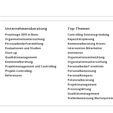
Unternehmensberatung
Top-Themen
Praxistage 2015 in Bonn
Controlling
Existenzgründung
Organisationsuntersuchung
Kapazitätsplanung
Personalbedarfsermittlung
Kommunalberatung
Krisen-
Evaluationen und Studien
Intervention
Mitarbeiter
Start-up
motivieren
Qualitätsmanagement
Organisationsentwicklung
Kommunalberatung
Organisationsuntersuchung
Projektmanagement und Controlling
Personalbedarf ermitteln
Projekt-Controlling
Personalbemessung
Referenzen
PersonalKompass
Potenzialberatung
Projektmanagement
Prozessglättung
Qualitätsmanagement
Stellenbemessung
Wartesyste