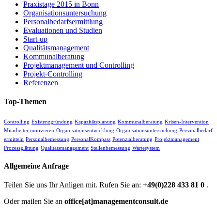
Praxistage 2015 in Bonn
Organisationsuntersuchung
Personalbedarfsermittlung
Evaluationen und Studien
Start-up
Qualitätsmanagement
Kommunalberatung
Projektmanagement und Controlling
Projekt-Controlling
Referenzen
Top-Themen
Controlling
Existenzgründung
Kapazitätsplanung
Kommunalberatung
Krisen-Intervention
Mitarbeiter motivieren
Organisationsentwicklung
Organisationsuntersuchung
Personalbedarf
ermitteln
Personalbemessung
PersonalKompass
Potenzialberatung
Projektmanagement
Prozessglättung
Qualitätsmanagement
Stellenbemessung
Wartesystem
Allgemeine Anfrage
Teilen Sie uns Ihr Anligen mit. Rufen Sie an:
+49(0)228 433 81 0
.
Oder mailen Sie an
office[at]managementconsult.de