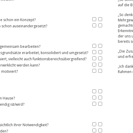
auf die B
„So denke
ie schon ein Konzept?
Mehrgewi
gemacht
a schon auseinandergesetzt?
Erkenntn
der uns u
bereits 
 gemeinsam bearbeiten?
„Die Zus
sgrundsätze erarbeitet, konsolidiert und umgesetzt?
und erfre
iert, vielleicht auch funktionsbereichsübergreifend?
erwirklicht werden kann?
„Ich dan
 motiviert?
Rahmen d
em Hause?
endig ist/wird?
chtlich ihrer Notwendigkeit?
nden?