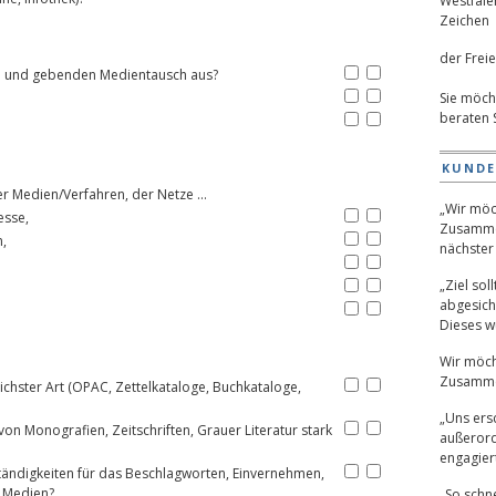
der Freie
 und gebenden Medientausch aus?
Sie möch
beraten 
KUND
her Medien/Verfahren, der Netze …
„Wir möc
esse,
Zusamme
,
nächster 
„Ziel sol
abgesich
Dieses wu
Wir möch
Zusamme
lichster Art (OPAC, Zettelkataloge, Buchkataloge,
„Uns ers
on Monografien, Zeitschriften, Grauer Literatur stark
außerord
engagiert
ständigkeiten für das Beschlagworten, Einvernehmen,
n Medien?
„So schne