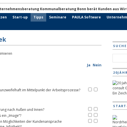
nzen
Start-up
Tipps
Seminare
PAULA Software
Unternehm
ek
SUCHE
Ja
Nein
20JÄH
unzweifelhaft im Mittelpunkt der Arbeitsprozesse?
Ein Zeic
START
rung nach Außen und Innen?
es ein „Image“?
uen Möglichkeiten der Kundenansprache
ne, Infothek)?