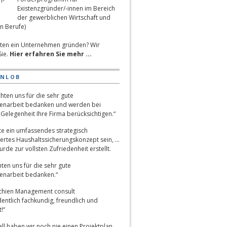
Existenzgründer/-innen im Bereich
der gewerblichen Wirtschaft und
n Berufe)
ten ein Unternehmen gründen? Wir
Sie.
Hier erfahren Sie mehr ...
ENLOB
hten uns für die sehr gute
narbeit bedanken und werden bei
Gelegenheit Ihre Firma berücksichtigen.“
lte ein umfassendes strategisch
ertes Haushaltssicherungskonzept sein, …
rde zur vollsten Zufriedenheit erstellt.
ten uns für die sehr gute
narbeit bedanken.“
chien Management consult
entlich fachkundig, freundlich und
!“
ll haben wir noch nie einen Projektplan