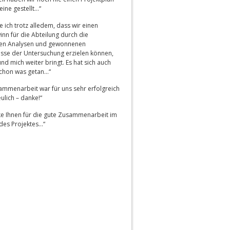
eine gestellt…“
 ich trotz alledem, dass wir einen
nn für die Abteilung durch die
en Analysen und gewonnenen
isse der Untersuchung erzielen können,
nd mich weiter bringt. Es hat sich auch
schon was getan…“
ammenarbeit war für uns sehr erfolgreich
ulich – danke!“
ke Ihnen für die gute Zusammenarbeit im
es Projektes…“