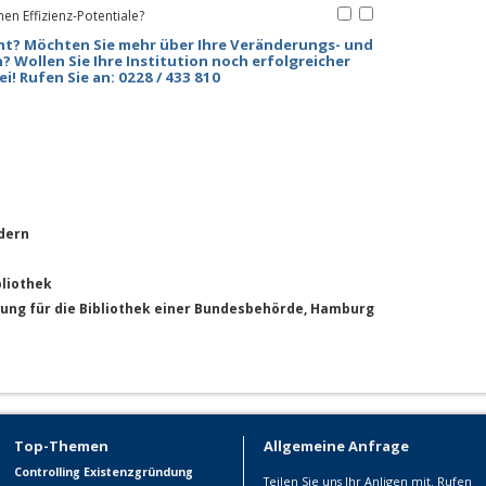
en Effizienz-Potentiale?
ht? Möchten Sie mehr über Ihre Veränderungs- und
 Wollen Sie Ihre Institution noch erfolgreicher
ei!
Rufen Sie an: 0228 / 433 810
dern
bliothek
ung für die Bibliothek einer Bundesbehörde, Hamburg
Top-Themen
Allgemeine Anfrage
Controlling
Existenzgründung
Teilen Sie uns Ihr Anligen mit. Rufen