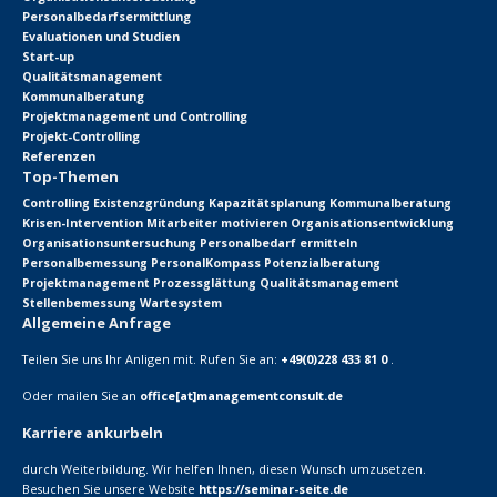
Personalbedarfsermittlung
Evaluationen und Studien
Start-up
Qualitätsmanagement
Kommunalberatung
Projektmanagement und Controlling
Projekt-Controlling
Referenzen
Top-Themen
Controlling
Existenzgründung
Kapazitätsplanung
Kommunalberatung
Krisen-Intervention
Mitarbeiter motivieren
Organisationsentwicklung
Organisationsuntersuchung
Personalbedarf ermitteln
Personalbemessung
PersonalKompass
Potenzialberatung
Projektmanagement
Prozessglättung
Qualitätsmanagement
Stellenbemessung
Wartesystem
Allgemeine Anfrage
Teilen Sie uns Ihr Anligen mit. Rufen Sie an:
+49(0)228 433 81 0
.
Oder mailen Sie an
office[at]managementconsult.de
Karriere ankurbeln
durch Weiterbildung. Wir helfen Ihnen, diesen Wunsch umzusetzen.
Besuchen Sie unsere Website
https://seminar-seite.de