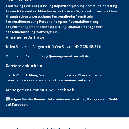
Controlling
Existenzgründung
Kapazitätsplanung
Kommunalberatung
Krisen-Intervention
Mitarbeiter motivieren
Organisationsentwicklung
Organisationsuntersuchung
Personalbedarf ermitteln
Personalbemessung
PersonalKompass
Potenzialberatung
Projektmanagement
Prozessglättung
Qualitätsmanagement
Stellenbemessung
Wartesystem
Allgemeine Anfrage
Teilen Sie uns Ihr Anligen mit. Rufen Sie an:
+49(0)228 433 81 0
.
Oder mailen Sie an
office[at]managementconsult.de
Karriere ankurbeln
durch Weiterbildung. Wir helfen Ihnen, diesen Wunsch umzusetzen.
Besuchen Sie unsere Website
https://seminar-seite.de
Management consult bei Facebook