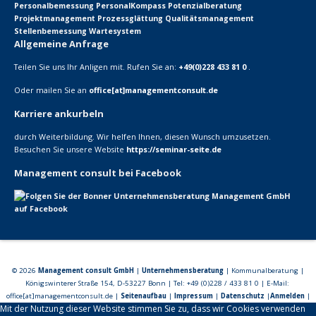
Personalbemessung
PersonalKompass
Potenzialberatung
Projektmanagement
Prozessglättung
Qualitätsmanagement
Stellenbemessung
Wartesystem
Allgemeine Anfrage
Teilen Sie uns Ihr Anligen mit. Rufen Sie an:
+49(0)228 433 81 0
.
Oder mailen Sie an
office[at]managementconsult.de
Karriere ankurbeln
durch Weiterbildung. Wir helfen Ihnen, diesen Wunsch umzusetzen.
Besuchen Sie unsere Website
https://seminar-seite.de
Management consult bei Facebook
© 2026
Management consult GmbH
|
Unternehmensberatung
| Kommunalberatung |
Königswinterer Straße 154, D-53227 Bonn | Tel: +49 (0)228 / 433 81 0 | E-Mail:
office[at]managementconsult.de |
Seitenaufbau
|
Impressum
|
Datenschutz
|
Anmelden
|
Mit der Nutzung dieser Website stimmen Sie zu, dass wir Cookies verwenden