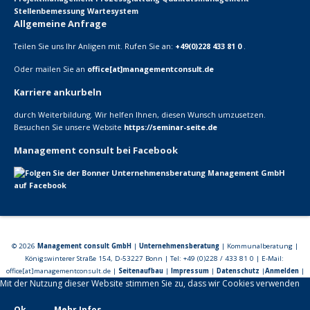
Stellenbemessung
Wartesystem
Allgemeine Anfrage
Teilen Sie uns Ihr Anligen mit. Rufen Sie an:
+49(0)228 433 81 0
.
Oder mailen Sie an
office[at]managementconsult.de
Karriere ankurbeln
durch Weiterbildung. Wir helfen Ihnen, diesen Wunsch umzusetzen.
Besuchen Sie unsere Website
https://seminar-seite.de
Management consult bei Facebook
© 2026
Management consult GmbH
|
Unternehmensberatung
| Kommunalberatung |
Königswinterer Straße 154, D-53227 Bonn | Tel: +49 (0)228 / 433 81 0 | E-Mail:
office[at]managementconsult.de |
Seitenaufbau
|
Impressum
|
Datenschutz
|
Anmelden
|
Mit der Nutzung dieser Website stimmen Sie zu, dass wir Cookies verwenden
Ok
Mehr Infos