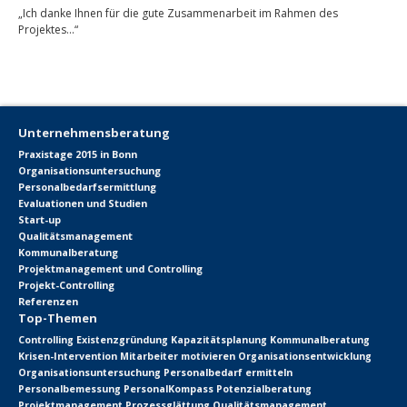
„Ich danke Ihnen für die gute Zusammenarbeit im Rahmen des
Projektes…“
Unternehmensberatung
Praxistage 2015 in Bonn
Organisationsuntersuchung
Personalbedarfsermittlung
Evaluationen und Studien
Start-up
Qualitätsmanagement
Kommunalberatung
Projektmanagement und Controlling
Projekt-Controlling
Referenzen
Top-Themen
Controlling
Existenzgründung
Kapazitätsplanung
Kommunalberatung
Krisen-Intervention
Mitarbeiter motivieren
Organisationsentwicklung
Organisationsuntersuchung
Personalbedarf ermitteln
Personalbemessung
PersonalKompass
Potenzialberatung
Projektmanagement
Prozessglättung
Qualitätsmanagement