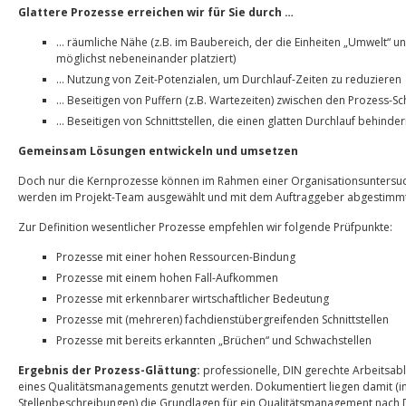
Glattere Prozesse erreichen wir für Sie durch …
… räumliche Nähe (z.B. im Baubereich, der die Einheiten „Umwelt“ u
möglichst nebeneinander platziert)
… Nutzung von Zeit-Potenzialen, um Durchlauf-Zeiten zu reduzieren
… Beseitigen von Puffern (z.B. Wartezeiten) zwischen den Prozess-Sch
… Beseitigen von Schnittstellen, die einen glatten Durchlauf behinde
Gemeinsam Lösungen entwickeln und umsetzen
Doch nur die Kernprozesse können im Rahmen einer Organisationsuntersuc
werden im Projekt-Team ausgewählt und mit dem Auftraggeber abgestimmt
Zur Definition wesentlicher Prozesse empfehlen wir folgende Prüfpunkte:
Prozesse mit einer hohen Ressourcen-Bindung
Prozesse mit einem hohen Fall-Aufkommen
Prozesse mit erkennbarer wirtschaftlicher Bedeutung
Prozesse mit (mehreren) fachdienstübergreifenden Schnittstellen
Prozesse mit bereits erkannten „Brüchen“ und Schwachstellen
Ergebnis der Prozess-Glättung:
professionelle, DIN gerechte Arbeitsab
eines Qualitätsmanagements genutzt werden. Dokumentiert liegen damit (i
Stellenbeschreibungen) die Grundlagen für ein Qualitätsmanagement nach DI