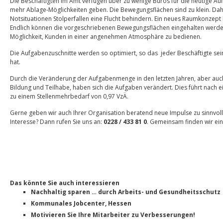
Die Beschäftigten im Amt verfügen über zu wenige Büros für die heutige Auf
mehr Ablage-Möglichkeiten geben. Die Bewegungsflächen sind zu klein. Dahe
Notsituationen Stolperfallen eine Flucht behindern. Ein neues Raumkonzept 
Endlich können die vorgeschriebenen Bewegungsflächen eingehalten werden
Möglichkeit, Kunden in einer angenehmen Atmosphäre zu bedienen.
Die Aufgabenzuschnitte werden so optimiert, so das jeder Beschäftigte se
hat.
Durch die Veränderung der Aufgabenmenge in den letzten Jahren, aber auc
Bildung und Teilhabe, haben sich die Aufgaben verändert. Dies führt nach e
zu einem Stellenmehrbedarf von 0,97 VzÄ.
Gerne geben wir auch Ihrer Organisation beratend neue Impulse zu sinnvo
Interesse? Dann rufen Sie uns an:
0228 / 433 81 0
. Gemeinsam finden wir ei
Das könnte Sie auch interessieren
Nachhaltig sparen … durch Arbeits- und Gesundheitsschutz
Kommunales Jobcenter, Hessen
Motivieren Sie Ihre Mitarbeiter zu Verbesserungen!