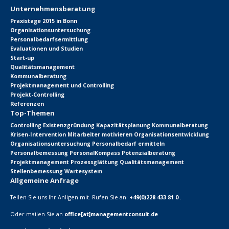
Unternehmensberatung
Praxistage 2015 in Bonn
Organisationsuntersuchung
Personalbedarfsermittlung
Evaluationen und Studien
Start-up
Qualitätsmanagement
Kommunalberatung
Projektmanagement und Controlling
Projekt-Controlling
Referenzen
Top-Themen
Controlling
Existenzgründung
Kapazitätsplanung
Kommunalberatung
Krisen-Intervention
Mitarbeiter motivieren
Organisationsentwicklung
Organisationsuntersuchung
Personalbedarf ermitteln
Personalbemessung
PersonalKompass
Potenzialberatung
Projektmanagement
Prozessglättung
Qualitätsmanagement
Stellenbemessung
Wartesystem
Allgemeine Anfrage
Teilen Sie uns Ihr Anligen mit. Rufen Sie an:
+49(0)228 433 81 0
.
Oder mailen Sie an
office[at]managementconsult.de