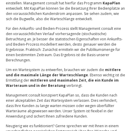
einstellen. Management consult hat hierfür das Programm
KapaPlan
entwickelt. Mit KapaPlan können Sie die Besetzung Ihrer Bedienplätze an
den voraussichtlichen Kundenstrom anpassen. Sie sehen zudem, wie
sich die Bugwelle, also die Warteschlange entwickelt.
Für den Ankunfts- und Bedien-Prozess stellt Management consult eine
den voraussichtlichen Verlauf vorhersagende (stochastische)
Betrachtung an. Je besser die statistischen Eigenschaften von Ankunfts-
und Bedien-Prozess modelliert werden, desto genauer werden die
Ergebnisse. Praktisch: Zunächst ermitteln wir die Publikumsmenge für
einen bestimmten Zeitraum. Das Ergebnis ist die Basis unserer
Berechnungen.
Um ein Wartesystem zu entwerfen, brauchen wir zudem die
mittlere
und die maximale Länge der Warteschlange
. Ebenso wichtig ist die
Ermittlung der
mittleren und maximalen Zeit, die ein Kunde im
Warteraum und in der Beratung
verbringt.
Management consult konzipiert KapaPlan so, dass die Kunden nach
einer akzeptablen Zeit das Wartesystem verlassen. Dies verhindert,
dass Ihre Kunden zu lange warten müssen oder wegen überfüllter
Warteräume abgewiesen werden. Unser System ist flexibel in der
Anwendung und sichert Ihnen zufriedene Kunden.
Neugierig wie es funktioniert? Gerne sprechen wir mit Ihnen in einem