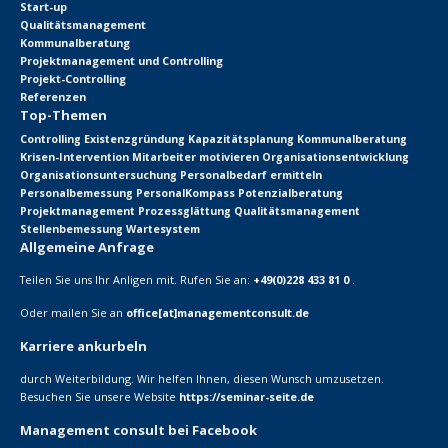
Start-up
Qualitätsmanagement
Kommunalberatung
Projektmanagement und Controlling
Projekt-Controlling
Referenzen
Top-Themen
Controlling
Existenzgründung
Kapazitätsplanung
Kommunalberatung
Krisen-Intervention
Mitarbeiter motivieren
Organisationsentwicklung
Organisationsuntersuchung
Personalbedarf ermitteln
Personalbemessung
PersonalKompass
Potenzialberatung
Projektmanagement
Prozessglättung
Qualitätsmanagement
Stellenbemessung
Wartesystem
Allgemeine Anfrage
Teilen Sie uns Ihr Anligen mit. Rufen Sie an:
+49(0)228 433 81 0
.
Oder mailen Sie an
office[at]managementconsult.de
Karriere ankurbeln
durch Weiterbildung. Wir helfen Ihnen, diesen Wunsch umzusetzen.
Besuchen Sie unsere Website
https://seminar-seite.de
Management consult bei Facebook