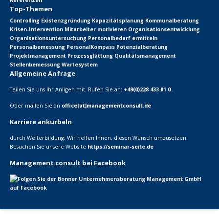
Top-Themen
Controlling
Existenzgründung
Kapazitätsplanung
Kommunalberatung
Krisen-Intervention
Mitarbeiter motivieren
Organisationsentwicklung
Organisationsuntersuchung
Personalbedarf ermitteln
Personalbemessung
PersonalKompass
Potenzialberatung
Projektmanagement
Prozessglättung
Qualitätsmanagement
Stellenbemessung
Wartesystem
Allgemeine Anfrage
Teilen Sie uns Ihr Anligen mit. Rufen Sie an:
+49(0)228 433 81 0
.
Oder mailen Sie an
office[at]managementconsult.de
Karriere ankurbeln
durch Weiterbildung. Wir helfen Ihnen, diesen Wunsch umzusetzen.
Besuchen Sie unsere Website
https://seminar-seite.de
Management consult bei Facebook