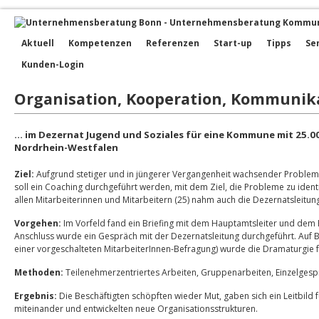
Aktuell
Kompetenzen
Referenzen
Start-up
Tipps
Se
Kunden-Login
Organisation, Kooperation, Kommunik
… im Dezernat Jugend und Soziales für eine Kommune mit 25.0
Nordrhein-Westfalen
Ziel:
Aufgrund stetiger und in jüngerer Vergangenheit wachsender Problem
soll ein Coaching durchgeführt werden, mit dem Ziel, die Probleme zu ident
allen Mitarbeiterinnen und Mitarbeitern (25) nahm auch die Dezernatsleitun
Vorgehen:
Im Vorfeld fand ein Briefing mit dem Hauptamtsleiter und dem P
Anschluss wurde ein Gespräch mit der Dezernatsleitung durchgeführt. Auf 
einer vorgeschalteten MitarbeiterInnen-Befragung) wurde die Dramaturgie f
Methoden:
Teilenehmerzentriertes Arbeiten, Gruppenarbeiten, Einzelges
Ergebnis:
Die Beschäftigten schöpften wieder Mut, gaben sich ein Leitbild
miteinander und entwickelten neue Organisationsstrukturen.