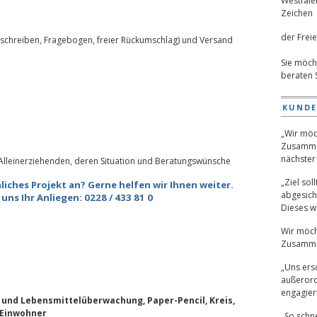
der Freie
nschreiben, Fragebogen, freier Rückumschlag) und Versand
Sie möch
beraten 
KUND
„Wir möc
Zusamme
nächster 
 Alleinerziehenden, deren Situation und Beratungswünsche
„Ziel sol
liches Projekt an? Gerne helfen wir Ihnen weiter.
abgesich
uns Ihr Anliegen: 0228 / 433 81 0
Dieses wu
Wir möch
Zusamme
„Uns ers
außerord
engagiert
nd Lebensmittelüberwachung, Paper-Pencil, Kreis,
 Einwohner
„So schne