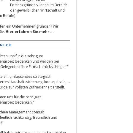
Existenzgründer/-innen im Bereich
der gewerblichen Wirtschaft und
n Berufe)
ten ein Unternehmen gründen? Wir
Sie.
Hier erfahren Sie mehr ...
ENLOB
hten uns für die sehr gute
narbeit bedanken und werden bei
Gelegenheit Ihre Firma berücksichtigen.“
lte ein umfassendes strategisch
ertes Haushaltssicherungskonzept sein, …
rde zur vollsten Zufriedenheit erstellt.
ten uns für die sehr gute
narbeit bedanken.“
chien Management consult
entlich fachkundig, freundlich und
!“
ll haben wir noch nie einen Projektplan