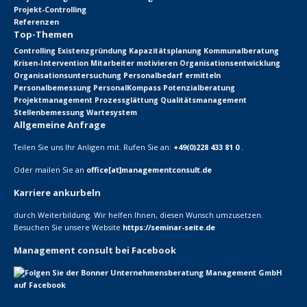
Projekt-Controlling
Referenzen
Top-Themen
Controlling
Existenzgründung
Kapazitätsplanung
Kommunalberatung
Krisen-Intervention
Mitarbeiter motivieren
Organisationsentwicklung
Organisationsuntersuchung
Personalbedarf ermitteln
Personalbemessung
PersonalKompass
Potenzialberatung
Projektmanagement
Prozessglättung
Qualitätsmanagement
Stellenbemessung
Wartesystem
Allgemeine Anfrage
Teilen Sie uns Ihr Anligen mit. Rufen Sie an:
+49(0)228 433 81 0
.
Oder mailen Sie an
office[at]managementconsult.de
Karriere ankurbeln
durch Weiterbildung. Wir helfen Ihnen, diesen Wunsch umzusetzen.
Besuchen Sie unsere Website
https://seminar-seite.de
Management consult bei Facebook