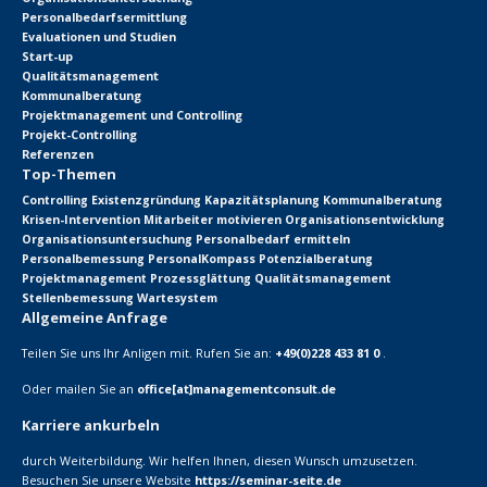
Personalbedarfsermittlung
Evaluationen und Studien
Start-up
Qualitätsmanagement
Kommunalberatung
Projektmanagement und Controlling
Projekt-Controlling
Referenzen
Top-Themen
Controlling
Existenzgründung
Kapazitätsplanung
Kommunalberatung
Krisen-Intervention
Mitarbeiter motivieren
Organisationsentwicklung
Organisationsuntersuchung
Personalbedarf ermitteln
Personalbemessung
PersonalKompass
Potenzialberatung
Projektmanagement
Prozessglättung
Qualitätsmanagement
Stellenbemessung
Wartesystem
Allgemeine Anfrage
Teilen Sie uns Ihr Anligen mit. Rufen Sie an:
+49(0)228 433 81 0
.
Oder mailen Sie an
office[at]managementconsult.de
Karriere ankurbeln
durch Weiterbildung. Wir helfen Ihnen, diesen Wunsch umzusetzen.
Besuchen Sie unsere Website
https://seminar-seite.de