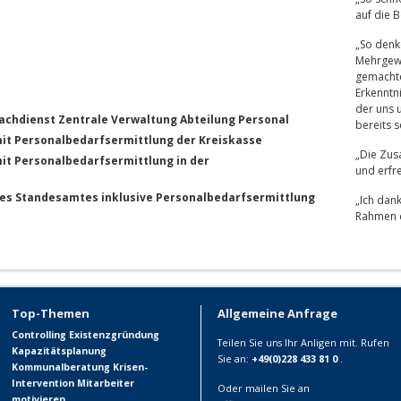
auf die B
„So denke
Mehrgewi
gemacht
Erkenntn
der uns u
chdienst Zentrale Verwaltung Abteilung Personal
bereits 
it Personalbedarfsermittlung der Kreiskasse
„Die Zus
t Personalbedarfsermittlung in der
und erfre
es Standesamtes inklusive Personalbedarfsermittlung
„Ich dan
Rahmen d
Top-Themen
Allgemeine Anfrage
Controlling
Existenzgründung
Teilen Sie uns Ihr Anligen mit. Rufen
Kapazitätsplanung
Sie an:
+49(0)228 433 81 0
.
Kommunalberatung
Krisen-
Intervention
Mitarbeiter
Oder mailen Sie an
motivieren