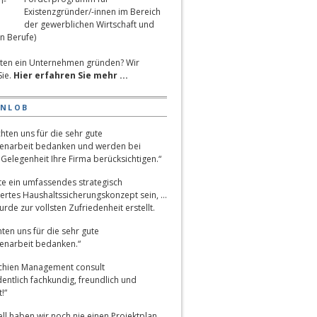
Existenzgründer/-innen im Bereich
der gewerblichen Wirtschaft und
n Berufe)
ten ein Unternehmen gründen? Wir
Sie.
Hier erfahren Sie mehr ...
ENLOB
hten uns für die sehr gute
narbeit bedanken und werden bei
Gelegenheit Ihre Firma berücksichtigen.“
lte ein umfassendes strategisch
ertes Haushaltssicherungskonzept sein, …
rde zur vollsten Zufriedenheit erstellt.
ten uns für die sehr gute
narbeit bedanken.“
chien Management consult
entlich fachkundig, freundlich und
!“
ll haben wir noch nie einen Projektplan