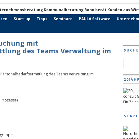
nzen
Start-up
Tipps
Seminare
PAULA Software
Unternehm
uchung mit
ttlung des Teams Verwaltung im
SUCHE
20JÄH
(Prozesse)
Ein Zeic
START
sgruppe