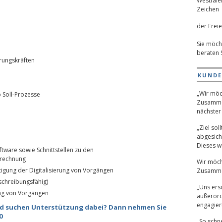
der Freie
Sie möch
beraten 
hrungskräften
KUND
„Wir möc
 Soll-Prozesse
Zusamme
nächster 
„Ziel sol
abgesich
Dieses wu
ware sowie Schnittstellen zu den
erechnung
Wir möch
htigung der Digitalisierung von Vorgängen
Zusamme
chreibungsfähig)
„Uns ers
ung von Vorgängen
außerord
engagiert
und suchen Unterstützung dabei? Dann nehmen Sie
0
„So schne