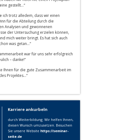
eine gestellt…“
 ich trotz alledem, dass wir einen
nn für die Abteilung durch die
en Analysen und gewonnenen
isse der Untersuchung erzielen können,
nd mich weiter bringt. Es hat sich auch
schon was getan…“
ammenarbeit war für uns sehr erfolgreich
ulich – danke!“
ke Ihnen für die gute Zusammenarbeit im
es Projektes…“
Karriere ankurbeln
durch Weiterbildung. Wir helfen Ihnen,
diesen Wunsch umzusetzen. Besuchen
Sie unsere Website
https://seminar-
seite.de