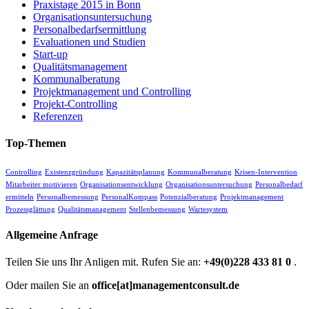
Praxistage 2015 in Bonn
Organisationsuntersuchung
Personalbedarfsermittlung
Evaluationen und Studien
Start-up
Qualitätsmanagement
Kommunalberatung
Projektmanagement und Controlling
Projekt-Controlling
Referenzen
Top-Themen
Controlling
Existenzgründung
Kapazitätsplanung
Kommunalberatung
Krisen-Intervention
Mitarbeiter motivieren
Organisationsentwicklung
Organisationsuntersuchung
Personalbedarf
ermitteln
Personalbemessung
PersonalKompass
Potenzialberatung
Projektmanagement
Prozessglättung
Qualitätsmanagement
Stellenbemessung
Wartesystem
Allgemeine Anfrage
Teilen Sie uns Ihr Anligen mit. Rufen Sie an:
+49(0)228 433 81 0
.
Oder mailen Sie an
office[at]managementconsult.de