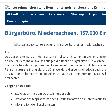
Aktuell
Kompetenzen
Referenzen
Start-up
Tipps
Se
Kunden-Login
Bürgerbüro, Niedersachsen, 157.000 E
Ziel:
Das Bürgeramt wurde in den 80igern errichtet und ist nun „in die Jahre gek
des neuen Personalausweises stiegen die Bearbeitungszeiten. Die Wartezeit
unerträgliches Maß angenommen. Es soll eine Untersuchung mit dem Ziel e
Personalausstattung
durchgeführt werden. Hierbei sind jedoch auch die
Ausstattung zu begutachten, die Arbeitsabläufe zu optimieren und Datens
betrachten.
Vorgehensweise:
Exploration mit dem Querschnittsbereich
Explorationsgespräche mit den Führungskräften des Untersuchungs
Information der Beschäftigten