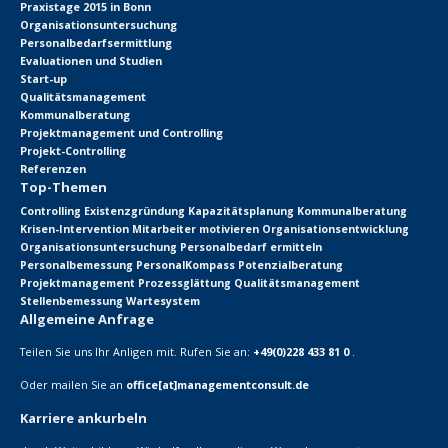
Praxistage 2015 in Bonn
Organisationsuntersuchung
Personalbedarfsermittlung
Evaluationen und Studien
Start-up
Qualitätsmanagement
Kommunalberatung
Projektmanagement und Controlling
Projekt-Controlling
Referenzen
Top-Themen
Controlling
Existenzgründung
Kapazitätsplanung
Kommunalberatung
Krisen-Intervention
Mitarbeiter motivieren
Organisationsentwicklung
Organisationsuntersuchung
Personalbedarf ermitteln
Personalbemessung
PersonalKompass
Potenzialberatung
Projektmanagement
Prozessglättung
Qualitätsmanagement
Stellenbemessung
Wartesystem
Allgemeine Anfrage
Teilen Sie uns Ihr Anligen mit. Rufen Sie an:
+49(0)228 433 81 0
.
Oder mailen Sie an
office[at]managementconsult.de
Karriere ankurbeln