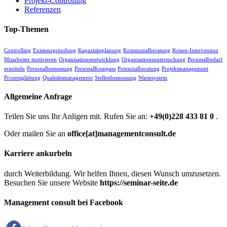
Projekt-Controlling
Referenzen
Top-Themen
Controlling
Existenzgründung
Kapazitätsplanung
Kommunalberatung
Krisen-Intervention
Mitarbeiter motivieren
Organisationsentwicklung
Organisationsuntersuchung
Personalbedarf
ermitteln
Personalbemessung
PersonalKompass
Potenzialberatung
Projektmanagement
Prozessglättung
Qualitätsmanagement
Stellenbemessung
Wartesystem
Allgemeine Anfrage
Teilen Sie uns Ihr Anligen mit. Rufen Sie an:
+49(0)228 433 81 0
.
Oder mailen Sie an
office[at]managementconsult.de
Karriere ankurbeln
durch Weiterbildung. Wir helfen Ihnen, diesen Wunsch umzusetzen.
Besuchen Sie unsere Website
https://seminar-seite.de
Management consult bei Facebook