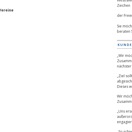
Vereine
der Freie
Sie möch
beraten 
KUND
„Wir möc
Zusamme
nächster 
„Ziel sol
abgesich
Dieses wu
Wir möch
Zusamme
„Uns ers
außerord
engagiert
„So schne