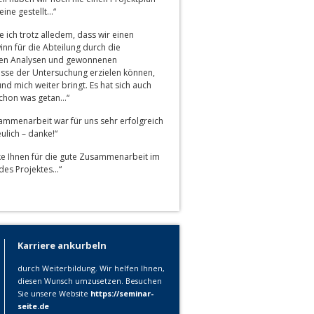
eine gestellt…“
 ich trotz alledem, dass wir einen
nn für die Abteilung durch die
en Analysen und gewonnenen
isse der Untersuchung erzielen können,
nd mich weiter bringt. Es hat sich auch
schon was getan…“
ammenarbeit war für uns sehr erfolgreich
ulich – danke!“
ke Ihnen für die gute Zusammenarbeit im
es Projektes…“
Karriere ankurbeln
durch Weiterbildung. Wir helfen Ihnen,
diesen Wunsch umzusetzen. Besuchen
Sie unsere Website
https://seminar-
seite.de