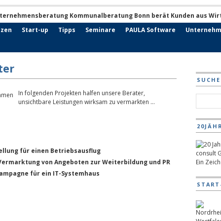
nzen
Start-up
Tipps
Seminare
PAULA Software
Unternehm
ter
SUCHE
In folgenden Projekten halfen unsere Berater,
unsichtbare Leistungen wirksam zu vermarkten …
20JÄH
llung für einen Betriebsausflug
ermarktung von Angeboten zur Weiterbildung und PR
Ein Zeic
Kampagne für ein IT-Systemhaus
START