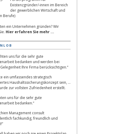
Existenzgründer/-innen im Bereich
der gewerblichen Wirtschaft und
n Berufe)
ten ein Unternehmen gründen? Wir
Sie.
Hier erfahren Sie mehr ...
ENLOB
hten uns für die sehr gute
narbeit bedanken und werden bei
Gelegenheit Ihre Firma berücksichtigen.“
lte ein umfassendes strategisch
ertes Haushaltssicherungskonzept sein, …
rde zur vollsten Zufriedenheit erstellt.
ten uns für die sehr gute
narbeit bedanken.“
chien Management consult
entlich fachkundig, freundlich und
!“
ll haben wir noch nie einen Projektplan