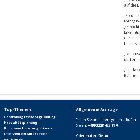
auf die B
„So denke
Mehrgewi
gemacht
Erkenntn
der uns u
bereits 
„Die Zus
und erfre
„Ich dan
Rahmen d
Top-Themen
Allgemeine Anfrage
Controlling
Existenzgründung
Teilen Sie uns Ihr Anligen mit. Rufen
Kapazitätsplanung
Sie an:
+49(0)228 433 81 0
.
Kommunalberatung
Krisen-
Intervention
Mitarbeiter
Oder mailen Sie an
motivieren