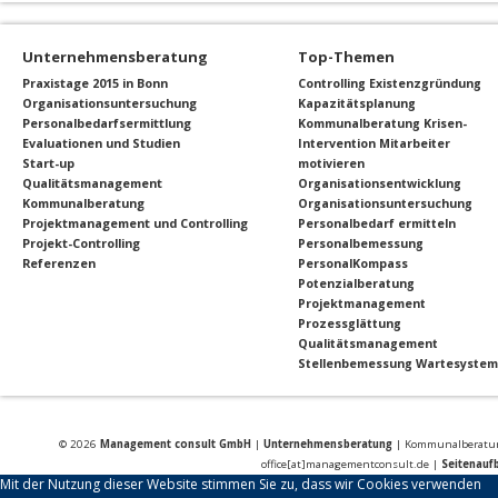
Unternehmensberatung
Top-Themen
Praxistage 2015 in Bonn
Controlling
Existenzgründung
Organisationsuntersuchung
Kapazitätsplanung
Personalbedarfsermittlung
Kommunalberatung
Krisen-
Evaluationen und Studien
Intervention
Mitarbeiter
Start-up
motivieren
Qualitätsmanagement
Organisationsentwicklung
Kommunalberatung
Organisationsuntersuchung
Projektmanagement und Controlling
Personalbedarf ermitteln
Projekt-Controlling
Personalbemessung
Referenzen
PersonalKompass
Potenzialberatung
Projektmanagement
Prozessglättung
Qualitätsmanagement
Stellenbemessung
Wartesyste
© 2026
Management consult GmbH
|
Unternehmensberatung
| Kommunalberatung 
office[at]managementconsult.de |
Seitenauf
Mit der Nutzung dieser Website stimmen Sie zu, dass wir Cookies verwenden