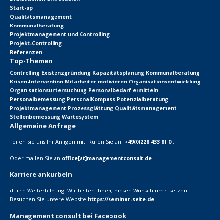
Start-up
Qualitätsmanagement
Kommunalberatung
Projektmanagement und Controlling
Projekt-Controlling
Referenzen
Top-Themen
Controlling
Existenzgründung
Kapazitätsplanung
Kommunalberatung
Krisen-Intervention
Mitarbeiter motivieren
Organisationsentwicklung
Organisationsuntersuchung
Personalbedarf ermitteln
Personalbemessung
PersonalKompass
Potenzialberatung
Projektmanagement
Prozessglättung
Qualitätsmanagement
Stellenbemessung
Wartesystem
Allgemeine Anfrage
Teilen Sie uns Ihr Anligen mit. Rufen Sie an:
+49(0)228 433 81 0
.
Oder mailen Sie an
office[at]managementconsult.de
Karriere ankurbeln
durch Weiterbildung. Wir helfen Ihnen, diesen Wunsch umzusetzen.
Besuchen Sie unsere Website
https://seminar-seite.de
Management consult bei Facebook