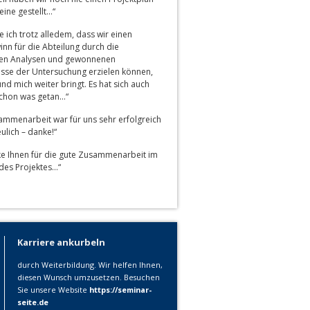
eine gestellt…“
 ich trotz alledem, dass wir einen
nn für die Abteilung durch die
en Analysen und gewonnenen
isse der Untersuchung erzielen können,
nd mich weiter bringt. Es hat sich auch
schon was getan…“
ammenarbeit war für uns sehr erfolgreich
ulich – danke!“
ke Ihnen für die gute Zusammenarbeit im
es Projektes…“
Karriere ankurbeln
durch Weiterbildung. Wir helfen Ihnen,
diesen Wunsch umzusetzen. Besuchen
Sie unsere Website
https://seminar-
seite.de