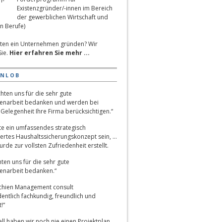
Existenzgründer/-innen im Bereich
der gewerblichen Wirtschaft und
n Berufe)
ten ein Unternehmen gründen? Wir
Sie.
Hier erfahren Sie mehr ...
ENLOB
hten uns für die sehr gute
narbeit bedanken und werden bei
Gelegenheit Ihre Firma berücksichtigen.“
lte ein umfassendes strategisch
ertes Haushaltssicherungskonzept sein, …
rde zur vollsten Zufriedenheit erstellt.
ten uns für die sehr gute
narbeit bedanken.“
chien Management consult
entlich fachkundig, freundlich und
!“
ll haben wir noch nie einen Projektplan