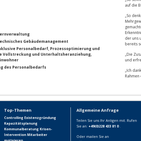
auf die B
„So denke
Mehrgewi
gemacht
Erkenntn
Kernverwaltung
der uns u
 Technisches Gebäudemanagement
bereits 
klusive Personalbedarf, Prozessoptimierung und
e Vollstreckung und Unterhaltsheranziehung,
„Die Zus
Einwohner
und erfre
ng des Personalbedarfs
„Ich dan
Rahmen d
Top-Themen
Allgemeine Anfrage
Controlling
Existenzgründung
Teilen Sie uns Ihr Anligen mit. Rufen
Kapazitätsplanung
Sie an:
+49(0)228 433 81 0
.
Kommunalberatung
Krisen-
Intervention
Mitarbeiter
Oder mailen Sie an
motivieren