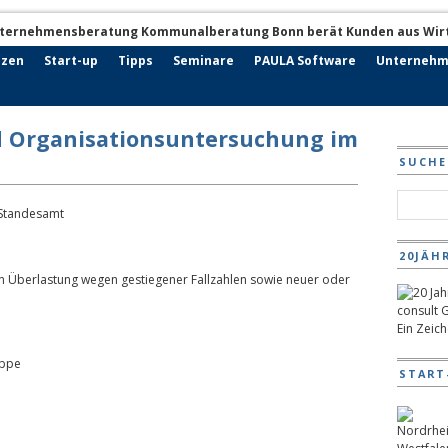
nzen
Start-up
Tipps
Seminare
PAULA Software
Unternehm
d Organisationsuntersuchung im
SUCHE
20JÄH
rn Überlastung wegen gestiegener Fallzahlen sowie neuer oder
Ein Zeic
uppe
START