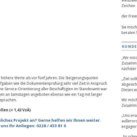
der Freie
Sie möch
beraten 
KUND
„Wir möc
Zusamme
nächster 
 höhere Werte als vor fünf Jahren. Die Steigerungsquoten
„Ziel sol
gaben wie die Dokumentenprüfung sehr viel Zeit in Anspruch
abgesich
e Service-Orientierung aller Beschäftigten im Standesamt war
Dieses wu
gen an Samstagen angeboten ebenso wie ein Tag mit langer
bsprachen.
Wir möch
Zusamme
len (+ 1,42 VzÄ)
„Uns ers
liches Projekt an? Gerne helfen wir Ihnen weiter.
außerord
uns Ihr Anliegen: 0228 / 433 81 0
engagiert
„So schne