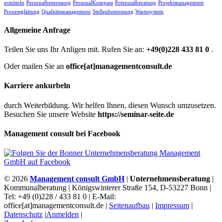
ermitteln
Personalbemessung
PersonalKompass
Potenzialberatung
Projektmanagement
Prozessglättung
Qualitätsmanagement
Stellenbemessung
Wartesystem
Allgemeine Anfrage
Teilen Sie uns Ihr Anligen mit. Rufen Sie an:
+49(0)228 433 81 0
.
Oder mailen Sie an
office[at]managementconsult.de
Karriere ankurbeln
durch Weiterbildung. Wir helfen Ihnen, diesen Wunsch umzusetzen.
Besuchen Sie unsere Website
https://seminar-seite.de
Management consult bei Facebook
© 2026
Management consult GmbH
|
Unternehmensberatung
|
Kommunalberatung | Königswinterer Straße 154, D-53227 Bonn |
Tel: +49 (0)228 / 433 81 0 | E-Mail:
office[at]managementconsult.de |
Seitenaufbau
|
Impressum
|
Datenschutz
|
Anmelden
|