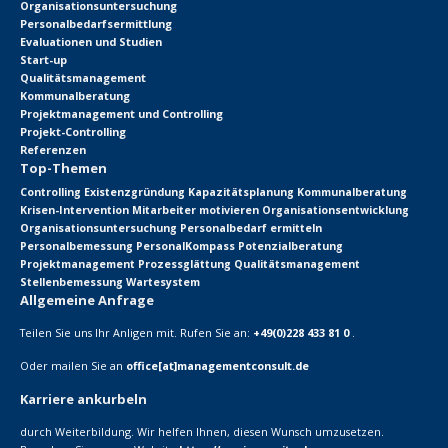
Organisationsuntersuchung
Personalbedarfsermittlung
Evaluationen und Studien
Start-up
Qualitätsmanagement
Kommunalberatung
Projektmanagement und Controlling
Projekt-Controlling
Referenzen
Top-Themen
Controlling
Existenzgründung
Kapazitätsplanung
Kommunalberatung
Krisen-Intervention
Mitarbeiter motivieren
Organisationsentwicklung
Organisationsuntersuchung
Personalbedarf ermitteln
Personalbemessung
PersonalKompass
Potenzialberatung
Projektmanagement
Prozessglättung
Qualitätsmanagement
Stellenbemessung
Wartesystem
Allgemeine Anfrage
Teilen Sie uns Ihr Anligen mit. Rufen Sie an:
+49(0)228 433 81 0
.
Oder mailen Sie an
office[at]managementconsult.de
Karriere ankurbeln
durch Weiterbildung. Wir helfen Ihnen, diesen Wunsch umzusetzen.