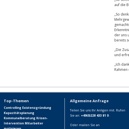
auf die B
„So denke
Mehrgewi
gemacht
Erkenntn
der uns u
bereits 
„Die Zus
und erfre
„Ich dan
Rahmen d
Top-Themen
Allgemeine Anfrage
Controlling
Existenzgründung
Teilen Sie uns Ihr Anligen mit. Rufen
Kapazitätsplanung
Sie an:
+49(0)228 433 81 0
.
Kommunalberatung
Krisen-
Intervention
Mitarbeiter
Oder mailen Sie an
motivieren