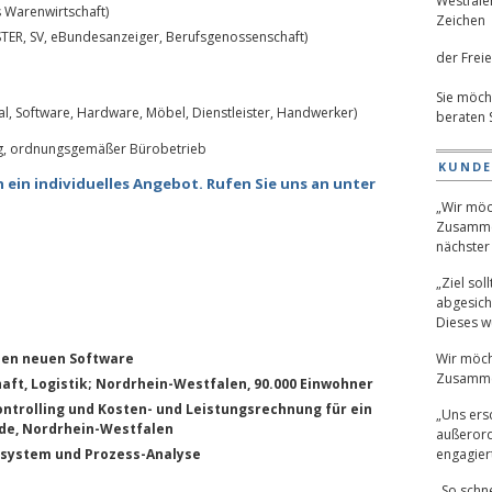
s Warenwirtschaft)
TER, SV, eBundesanzeiger, Berufsgenossenschaft)
der Freie
Sie möch
al, Software, Hardware, Möbel, Dienstleister, Handwerker)
beraten 
, ordnungsgemäßer Bürobetrieb
KUND
 ein individuelles Angebot. Rufen Sie uns an unter
„Wir möc
Zusamme
nächster 
„Ziel sol
abgesich
Dieses wu
den neuen Software
Wir möch
Zusamme
aft, Logistik; Nordrhein-Westfalen, 90.000 Einwohner
ntrolling und Kosten- und Leistungsrechnung für ein
„Uns ers
e, Nordrhein-Westfalen
außerord
system und Prozess-Analyse
engagiert
„So schne