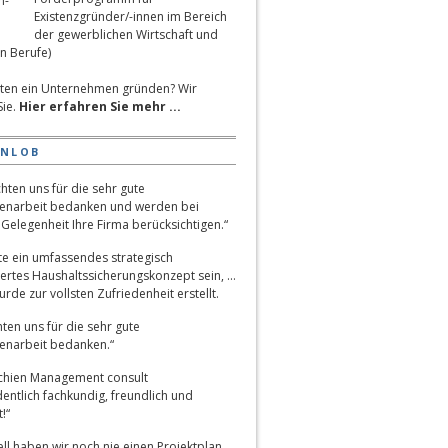
Existenzgründer/-innen im Bereich
der gewerblichen Wirtschaft und
n Berufe)
ten ein Unternehmen gründen? Wir
Sie.
Hier erfahren Sie mehr ...
ENLOB
hten uns für die sehr gute
narbeit bedanken und werden bei
Gelegenheit Ihre Firma berücksichtigen.“
lte ein umfassendes strategisch
ertes Haushaltssicherungskonzept sein, …
rde zur vollsten Zufriedenheit erstellt.
ten uns für die sehr gute
narbeit bedanken.“
chien Management consult
entlich fachkundig, freundlich und
!“
ll haben wir noch nie einen Projektplan