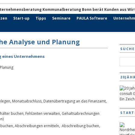
nzen
Start-up
Tipps
Seminare
PAULA Software
Unternehm
che Analyse und Planung
SUCHE
ng eines Unternehmens
 Planung
20JÄH
Ein Zeic
elegen, Monatsabschluss, Datenübertragung an das Finanzamt,
START
älter buchen, Fehlzeiten verwalten, Gehaltsabrechnungen
en)
 buchen, Abschreibungen ermitteln, Abschreibung buchen,