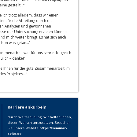
eine gestellt…“
 ich trotz alledem, dass wir einen
nn für die Abteilung durch die
en Analysen und gewonnenen
isse der Untersuchung erzielen können,
nd mich weiter bringt. Es hat sich auch
schon was getan…“
ammenarbeit war für uns sehr erfolgreich
ulich – danke!“
ke Ihnen für die gute Zusammenarbeit im
es Projektes…“
Karriere ankurbeln
durch Weiterbildung. Wir helfen Ihnen,
diesen Wunsch umzusetzen. Besuchen
Sie unsere Website
https://seminar-
seite.de