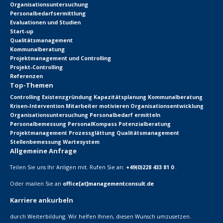
Organisationsuntersuchung
Personalbedarfsermittlung
Evaluationen und Studien
Start-up
Qualitätsmanagement
Kommunalberatung
Projektmanagement und Controlling
Projekt-Controlling
Referenzen
Top-Themen
Controlling
Existenzgründung
Kapazitätsplanung
Kommunalberatung
Krisen-Intervention
Mitarbeiter motivieren
Organisationsentwicklung
Organisationsuntersuchung
Personalbedarf ermitteln
Personalbemessung
PersonalKompass
Potenzialberatung
Projektmanagement
Prozessglättung
Qualitätsmanagement
Stellenbemessung
Wartesystem
Allgemeine Anfrage
Teilen Sie uns Ihr Anligen mit. Rufen Sie an:
+49(0)228 433 81 0
.
Oder mailen Sie an
office[at]managementconsult.de
Karriere ankurbeln
durch Weiterbildung. Wir helfen Ihnen, diesen Wunsch umzusetzen.