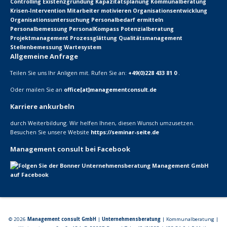
Controlling
Existenzgründung
Kapazitätsplanung
Kommunalberatung
Krisen-Intervention
Mitarbeiter motivieren
Organisationsentwicklung
Organisationsuntersuchung
Personalbedarf ermitteln
Personalbemessung
PersonalKompass
Potenzialberatung
Projektmanagement
Prozessglättung
Qualitätsmanagement
Stellenbemessung
Wartesystem
Allgemeine Anfrage
Teilen Sie uns Ihr Anligen mit. Rufen Sie an:
+49(0)228 433 81 0
.
Oder mailen Sie an
office[at]managementconsult.de
Karriere ankurbeln
durch Weiterbildung. Wir helfen Ihnen, diesen Wunsch umzusetzen.
Besuchen Sie unsere Website
https://seminar-seite.de
Management consult bei Facebook
© 2026
Management consult GmbH
|
Unternehmensberatung
| Kommunalberatung |