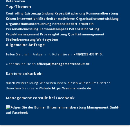
Referenzen
Top-Themen
Controlling
Existenzgründung
Kapazitätsplanung
Kommunalberatung
Krisen-Intervention
Mitarbeiter motivieren
Organisationsentwicklung
Organisationsuntersuchung
Personalbedarf ermitteln
Personalbemessung
PersonalKompass
Potenzialberatung
Projektmanagement
Prozessglättung
Qualitätsmanagement
Stellenbemessung
Wartesystem
Allgemeine Anfrage
Teilen Sie uns Ihr Anligen mit. Rufen Sie an:
+49(0)228 433 81 0
.
Oder mailen Sie an
office[at]managementconsult.de
Karriere ankurbeln
durch Weiterbildung. Wir helfen Ihnen, diesen Wunsch umzusetzen.
Besuchen Sie unsere Website
https://seminar-seite.de
Management consult bei Facebook