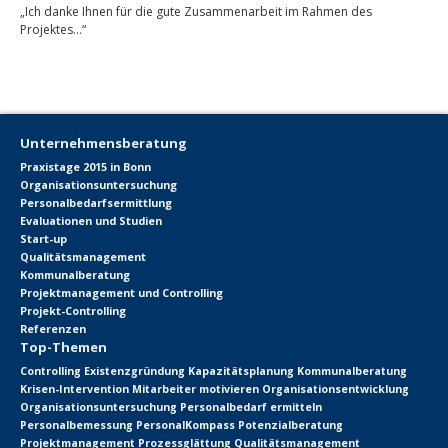
„Ich danke Ihnen für die gute Zusammenarbeit im Rahmen des
Projektes…“
Unternehmensberatung
Praxistage 2015 in Bonn
Organisationsuntersuchung
Personalbedarfsermittlung
Evaluationen und Studien
Start-up
Qualitätsmanagement
Kommunalberatung
Projektmanagement und Controlling
Projekt-Controlling
Referenzen
Top-Themen
Controlling
Existenzgründung
Kapazitätsplanung
Kommunalberatung
Krisen-Intervention
Mitarbeiter motivieren
Organisationsentwicklung
Organisationsuntersuchung
Personalbedarf ermitteln
Personalbemessung
PersonalKompass
Potenzialberatung
Projektmanagement
Prozessglättung
Qualitätsmanagement